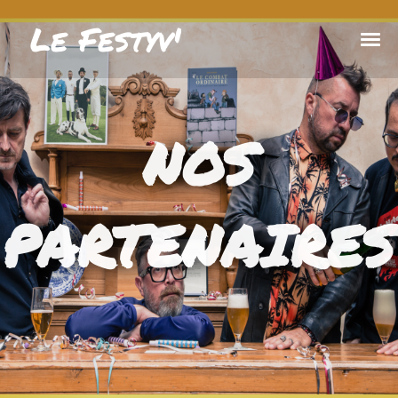
Le Festyv'
NOS
PARTENAIRES