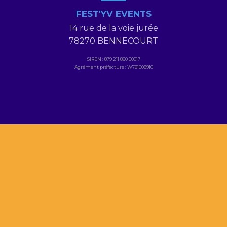
FEST'YV EVENTS
14 rue de la voie jurée
78270 BENNECOURT
SIREN : 879 211 860 00017
Agrément préfecture : W781008910
NOUS CONTACTER
contact@festyv-events.com