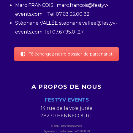
Marc FRANCOIS : marc.francois@festyv-
events.com Tel 07.68.35.00.82
Stéphane VALLÉE stephane.vallee@festyv-
events.com Tel 07.67.95.01.27
Téléchargez notre dossier de partenariat
A PROPOS DE NOUS
FEST'YV EVENTS
14 rue de la voie jurée
78270 BENNECOURT
SIREN : 879 211 860 00017
Agrément préfecture : W781008910