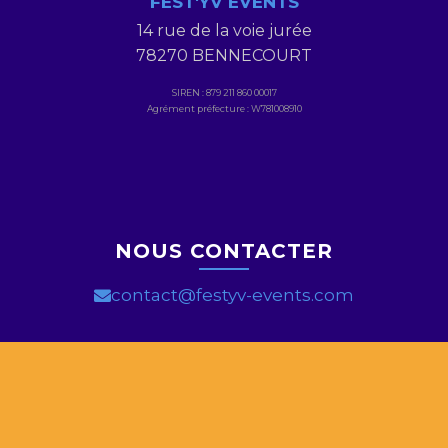
FEST'YV EVENTS
14 rue de la voie jurée
78270 BENNECOURT
SIREN : 879 211 860 00017
Agrément préfecture : W781008910
NOUS CONTACTER
contact@festyv-events.com