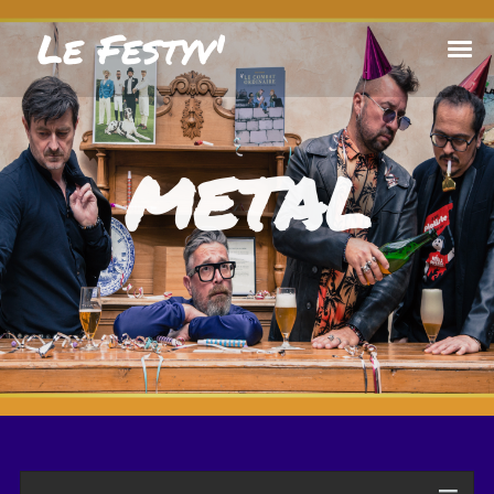
Le Festyv'
METAL
Lecteur
audio