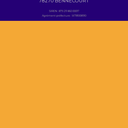
78270 BENNECOURT
SIREN : 879 211 860 00017
Agrément préfecture : W781008910
NOUS CONTACTER
contact@festyv-events.com
2025 © Fest'yv Events. Tous droits