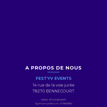
A PROPOS DE NOUS
FEST'YV EVENTS
14 rue de la voie jurée
78270 BENNECOURT
SIREN : 879 211 860 00017
Agrément préfecture : W781008910